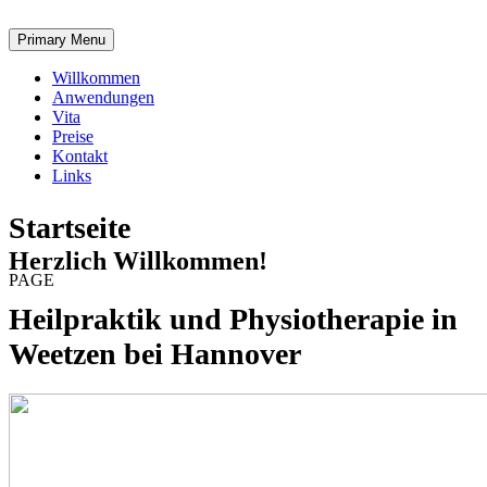
Skip
to
Primary Menu
content
Willkommen
Anwendungen
Vita
Preise
Kontakt
Links
Startseite
Herzlich Willkommen!
PAGE
Heilpraktik und Physiotherapie in
Weetzen bei Hannover